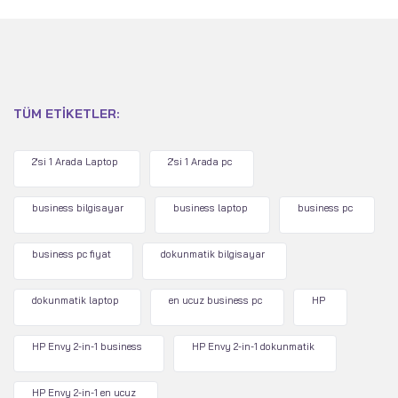
TÜM ETIKETLER:
2'si 1 Arada Laptop
2'si 1 Arada pc
business bilgisayar
business laptop
business pc
business pc fiyat
dokunmatik bilgisayar
dokunmatik laptop
en ucuz business pc
HP
HP Envy 2-in-1 business
HP Envy 2-in-1 dokunmatik
HP Envy 2-in-1 en ucuz