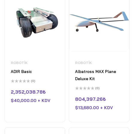
ROBOTIK
ROBOTIK
ADIR Basic
Albatross MAX Plane
Deluxe Kit
(0)
5
(0)
üzerinden
2,352,038.78
₺
0
5
oy
üzerinden
804,397.26
₺
$
40,000.00 + KDV
aldı
0
oy
$
13,680.00 + KDV
aldı