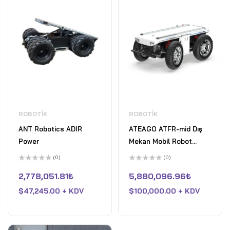
ROBOTIK
ROBOTIK
ANT Robotics ADIR
ATEAGO ATFR-mid Dış
Power
Mekan Mobil Robot
Şasesi
(0)
(0)
5
5
üzerinden
üzerinden
2,778,051.81
₺
5,880,096.96
₺
0
0
oy
oy
$
47,245.00 + KDV
$
100,000.00 + KDV
aldı
aldı