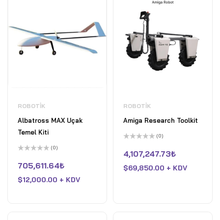
ROBOTIK
ROBOTIK
Albatross MAX Uçak
Amiga Research Toolkit
Temel Kiti
(0)
5
(0)
üzerinden
4,107,247.73
₺
5
0
üzerinden
oy
705,611.64
₺
$
69,850.00 + KDV
0
aldı
oy
$
12,000.00 + KDV
aldı