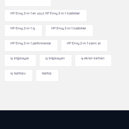
HP Envy 2-in-1 en ucuz HP Envy 2-in-1 özellikler
HP Envy 2-in-1 iş
HP Envy 2-in-1 özellikler
HP Envy 2-in-1 performance
HP Envy 2-in-1 satın al
iş bilgisayar
iş bilgisayarı
iş ekran kartları
iş laptopu
laptop