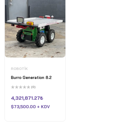
ROBOTIK
Burro Generation 8.2
(0)
5
üzerinden
4,321,871.27
₺
0
oy
$
73,500.00 + KDV
aldı