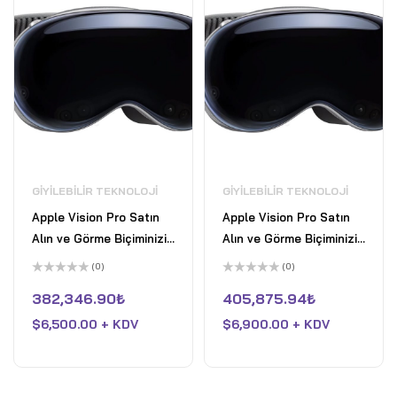
GIYILEBILIR TEKNOLOJI
GIYILEBILIR TEKNOLOJI
Apple Vision Pro Satın
Apple Vision Pro Satın
Alın ve Görme Biçiminizi
Alın ve Görme Biçiminizi
Değiştirin
Değiştirin
(0)
(0)
5
5
üzerinden
üzerinden
382,346.90
₺
405,875.94
₺
0
0
oy
oy
$
6,500.00 + KDV
$
6,900.00 + KDV
aldı
aldı