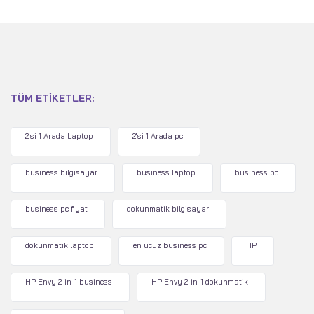
TÜM ETIKETLER:
2'si 1 Arada Laptop
2'si 1 Arada pc
business bilgisayar
business laptop
business pc
business pc fiyat
dokunmatik bilgisayar
dokunmatik laptop
en ucuz business pc
HP
HP Envy 2-in-1 business
HP Envy 2-in-1 dokunmatik