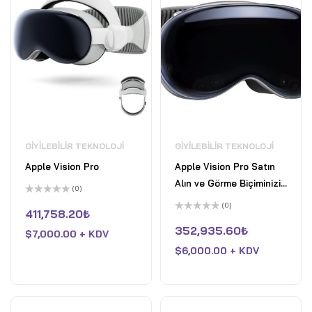
GIYILEBILIR TEKNOLOJI
GIYILEBILIR TEKNOLOJI
Apple Vision Pro
Apple Vision Pro Satın
Alın ve Görme Biçiminizi
(0)
Değiştirin
5
(0)
üzerinden
411,758.20
₺
0
5
oy
üzerinden
352,935.60
₺
$
7,000.00 + KDV
aldı
0
oy
$
6,000.00 + KDV
aldı