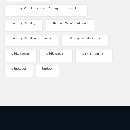
HP Envy 2-in-1 en ucuz HP Envy 2-in-1 özellikler
HP Envy 2-in-1 iş
HP Envy 2-in-1 özellikler
HP Envy 2-in-1 performance
HP Envy 2-in-1 satın al
iş bilgisayar
iş bilgisayarı
iş ekran kartları
iş laptopu
laptop