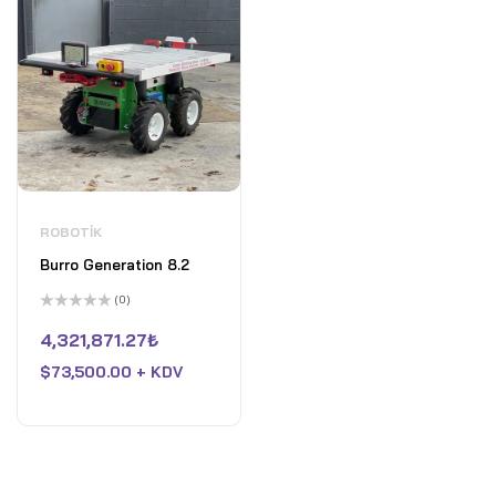
ROBOTIK
Burro Generation 8.2
(0)
5
üzerinden
4,321,871.27
₺
0
oy
$
73,500.00 + KDV
aldı