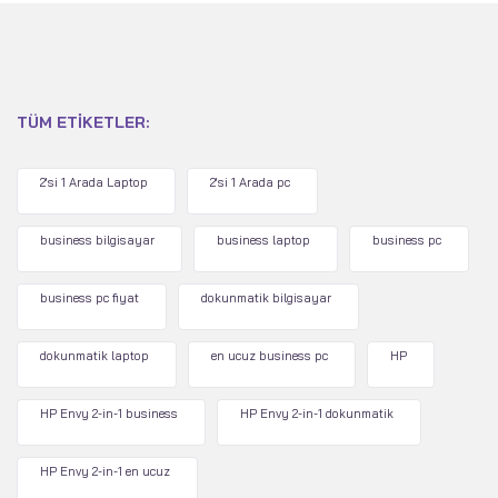
TÜM ETIKETLER:
2'si 1 Arada Laptop
2'si 1 Arada pc
business bilgisayar
business laptop
business pc
business pc fiyat
dokunmatik bilgisayar
dokunmatik laptop
en ucuz business pc
HP
HP Envy 2-in-1 business
HP Envy 2-in-1 dokunmatik
HP Envy 2-in-1 en ucuz