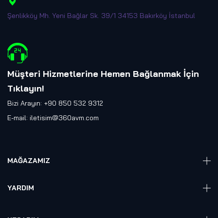
Şenlikköy Mh. Yeni Bağlar Sk. 39/1 34153 Bakırköy İstanbul
Müşteri Hizmetlerine Hemen Bağlanmak İçin
Tıklayın
!
Bizi Arayın: +90 850 532 9312
E-mail:
iletisim@360avm.com
MAĞAZAMIZ
Giyelebilir Teknoloji
YARDIM
VR Ready PC
360 Kamera
Sıkça Sorulan Sorular
Elektronik