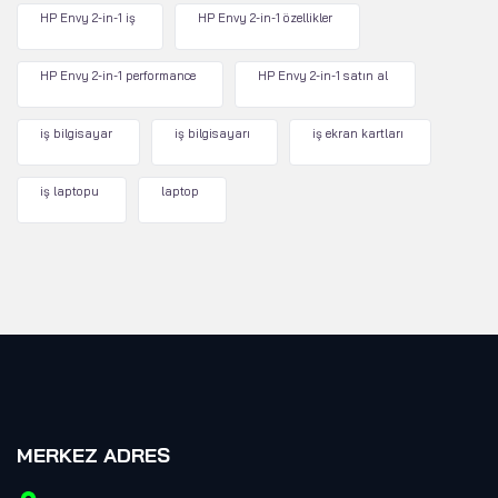
HP Envy 2-in-1 iş
HP Envy 2-in-1 özellikler
HP Envy 2-in-1 performance
HP Envy 2-in-1 satın al
iş bilgisayar
iş bilgisayarı
iş ekran kartları
iş laptopu
laptop
MERKEZ ADRES