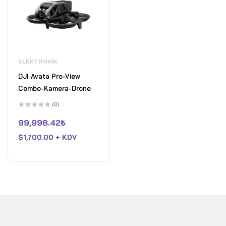
ELEKTRONIK
DJI Avata Pro-View
Combo-Kamera-Drone
(0)
5
üzerinden
99,998.42
₺
0
oy
$
1,700.00 + KDV
aldı