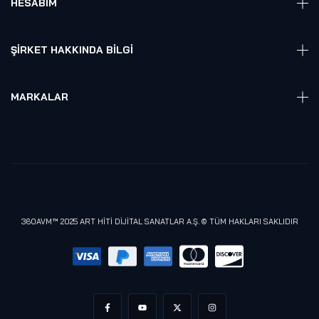
HESABIM
Akıllı Ev / İş Sistemleri
Hesap Girişi
Robotik
Sepet
ŞIRKET HAKKINDA BILGI
Hakkmızda
Referanslarımız
MARKALAR
Blog
Alienware
Gizlilik Politikası
Samsung
Lenovo
Razer
Meta (Oculus)
360AVM™ 2025 ART HİTİ DİJİTAL SANATLAR A.Ş. © TÜM HAKLARI SAKLIDIR