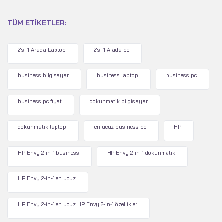
TÜM ETIKETLER:
2'si 1 Arada Laptop
2'si 1 Arada pc
business bilgisayar
business laptop
business pc
business pc fiyat
dokunmatik bilgisayar
dokunmatik laptop
en ucuz business pc
HP
HP Envy 2-in-1 business
HP Envy 2-in-1 dokunmatik
HP Envy 2-in-1 en ucuz
HP Envy 2-in-1 en ucuz HP Envy 2-in-1 özellikler