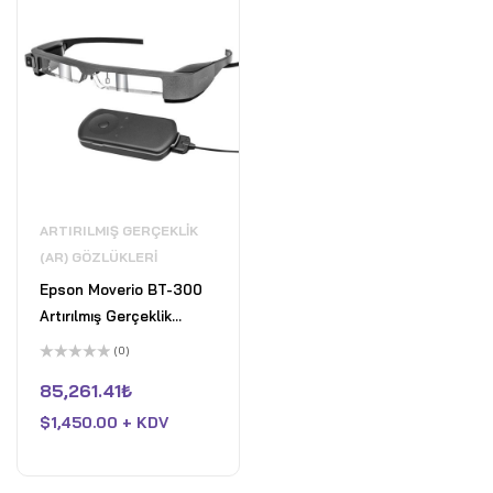
ARTIRILMIŞ GERÇEKLIK
(AR) GÖZLÜKLERI
Epson Moverio BT-300
Artırılmış Gerçeklik
Gözlüğü
(0)
5
üzerinden
85,261.41
₺
0
oy
$
1,450.00 + KDV
aldı