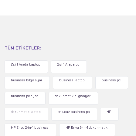
TÜM ETIKETLER:
2'si 1 Arada Laptop
2'si 1 Arada pc
business bilgisayar
business laptop
business pc
business pc fiyat
dokunmatik bilgisayar
dokunmatik laptop
en ucuz business pc
HP
HP Envy 2-in-1 business
HP Envy 2-in-1 dokunmatik