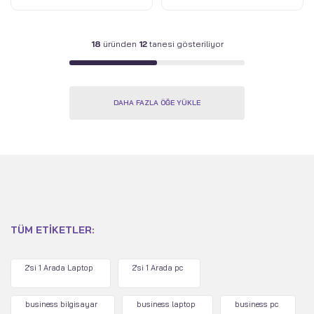
18
üründen
12
tanesi gösteriliyor
DAHA FAZLA ÖĞE YÜKLE
TÜM ETIKETLER:
2'si 1 Arada Laptop
2'si 1 Arada pc
business bilgisayar
business laptop
business pc