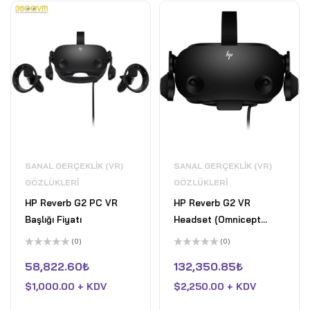
Home - Tutulma Grisi
SANAL GERÇEKLIK (VR)
SANAL GERÇEKLIK (VR)
GÖZLÜKLERI
GÖZLÜKLERI
HP Reverb G2 PC VR
HP Reverb G2 VR
Başlığı Fiyatı
Headset (Omnicept
Edition)
(0)
(0)
5
5
üzerinden
üzerinden
58,822.60
₺
132,350.85
₺
0
0
oy
oy
$
1,000.00 + KDV
$
2,250.00 + KDV
aldı
aldı