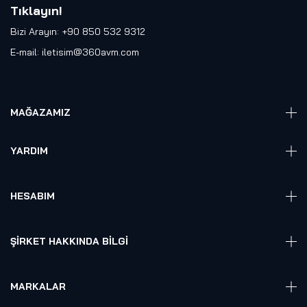
Tıklayın
!
Bizi Arayın: +90 850 532 9312
E-mail:
iletisim@360avm.com
MAĞAZAMIZ
Giyelebilir Teknoloji
YARDIM
VR Ready PC
360 Kamera
Sıkça Sorulan Sorular
Elektronik
HESABIM
Akıllı Ev / İş Sistemleri
Hesap Girişi
Robotik
Sepet
ŞIRKET HAKKINDA BILGI
Hakkmızda
Referanslarımız
MARKALAR
Blog