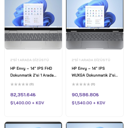
2'SI 1 ARADA DIZÜSTÜ
2'SI 1 ARADA DIZÜSTÜ
HP Envy – 14" IPS FHD
HP Envy – 14" IPS
Dokunmatik 2'si 1 Arada
WUXGA Dokunmatik 2'si 1
Laptop Intel Core 7
Arada Laptop Intel Core
(0)
(0)
150U Intel Graphics
7 155U Intel Arc
5
5
üzerinden
üzerinden
82,351.64
₺
90,586.80
₺
16GB DDR4 RAM 512GB
Graphics 16GB LPDDR5
0
0
oy
oy
Pcle SSD Win 11 Home
$
1,400.00 + KDV
RAM 1TB Pcle 4 SSD Win
$
1,540.00 + KDV
aldı
aldı
Gümüş
11 Home Meteor Gümüş