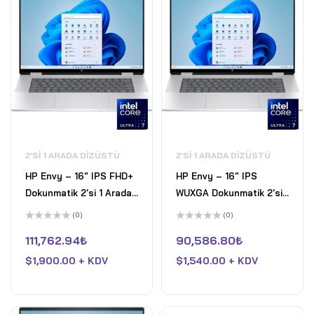
2'SI 1 ARADA DIZÜSTÜ
2'SI 1 ARADA DIZÜSTÜ
HP Envy – 16" IPS FHD+
HP Envy – 16" IPS
Dokunmatik 2'si 1 Arada
WUXGA Dokunmatik 2'si 1
Laptop Intel Core Ultra
Arada Laptop Intel Core
(0)
(0)
7 155U Intel Arc
Ultra 7 155U Intel Arc
5
5
üzerinden
üzerinden
111,762.94
₺
90,586.80
₺
Graphics 32GB LPDDR5
Graphics 16GB LPDDR5
0
0
oy
oy
RAM 2TB Pcle 4 SSD
$
1,900.00 + KDV
RAM 1TB Pcle 4 SSD Win
$
1,540.00 + KDV
aldı
aldı
Win 11 Pro Gümüş
11 Home Gümüş