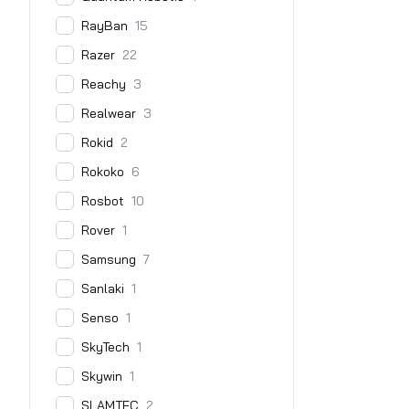
RayBan
15
Razer
22
Reachy
3
Realwear
3
Rokid
2
Rokoko
6
Rosbot
10
Rover
1
Samsung
7
Sanlaki
1
Senso
1
SkyTech
1
Skywin
1
SLAMTEC
2