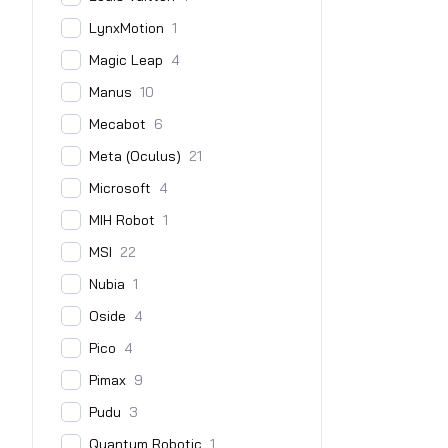
LynxMotion
1
Magic Leap
4
Manus
10
Mecabot
6
Meta (Oculus)
21
Microsoft
4
MIH Robot
1
MSI
22
Nubia
1
Oside
4
Pico
4
Pimax
9
Pudu
3
Quantum Robotic
1