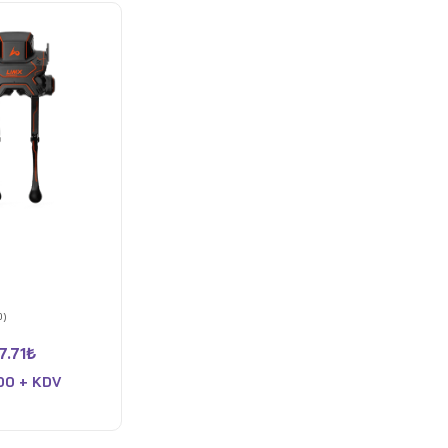
0)
7.71
₺
00 + KDV