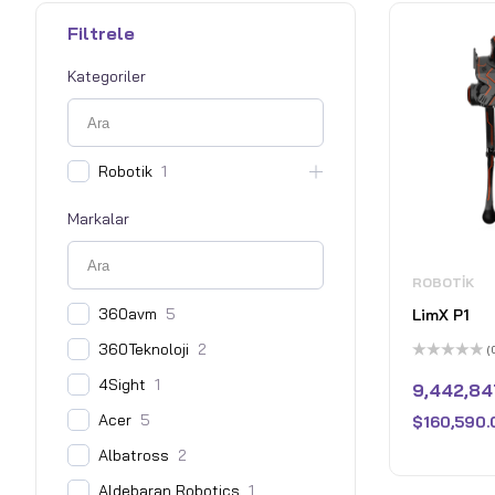
Filtrele
Kategoriler
Robotik
1
Markalar
ROBOTIK
360avm
5
LimX P1
360Teknoloji
2
(
5
4Sight
1
üzerinden
9,442,84
0
oy
Acer
5
$
160,590.
aldı
Albatross
2
Aldebaran Robotics
1