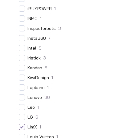
iBUYPOWER
1
INMO
1
Inspectorbots
3
Insta360
7
Intel
5
Iristick
3
Kandao
5
KiwiDesign
1
Lapbano
1
Lenovo
30
Leo
1
LG
6
LimX
1
Louis Vuitton
1