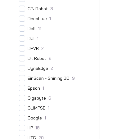
CPJRobot
3
Deepblue
1
Dell
11
DJI
1
DPVR
2
Dr. Robot
6
DynaEdge
2
EinScan - Shining 3D
9
Epson
1
Gigabyte
6
GLIMPSE
1
Google
1
HP
18
HTC
20