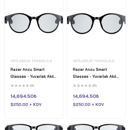
GIYILEBILIR TEKNOLOJI
GIYILEBILIR TEKNOLOJI
Razer Anzu Smart
Razer Anzu Smart
Glasses - Yuvarlak Akıllı
Glasses - Yuvarlak Akıllı
Gözlük-(Large)
Gözlük-(Small/Medıum)
(0)
(0)
5
5
üzerinden
üzerinden
14,694.50
₺
14,694.50
₺
0
0
oy
oy
$
250.00 + KDV
$
250.00 + KDV
aldı
aldı