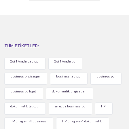
TÜM ETIKETLER:
2'si 1 Arada Laptop
2'si 1 Arada pc
business bilgisayar
business laptop
business pc
business pc fiyat
dokunmatik bilgisayar
dokunmatik laptop
en ucuz business pc
HP
HP Envy 2-in-1 business
HP Envy 2-in-1 dokunmatik