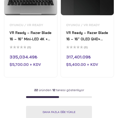
OYUNCU / VR READY
OYUNCU / VR READY
VR Ready – Razer Blade
VR Ready – Razer Blade
16 – 16" Mini-LED 4K +
16 – 16" OLED QHD+
UHD 240Hz Gaming
240Hz Gaming Laptop -
(0)
(0)
Laptop - Intel Core i9-
Intel Core i9-14900HX -
5
5
üzerinden
üzerinden
335,034.49
₺
317,401.09
₺
14900HX - 12GB Nvidia
12GB Nvidia GeForce
0
0
oy
oy
GeForce RTX 4080 -
$
5,700.00 + KDV
RTX 4080 - 32GB DDR5
$
5,400.00 + KDV
aldı
aldı
32GB DDR5 RAM - 2TB
RAM - 1TB PCle 4 SSD -
Pcle 4 SSD - Win 11
Win 11 Home - Siyah
Home - Merkür
22
üründen
12
tanesi gösteriliyor
DAHA FAZLA ÖĞE YÜKLE