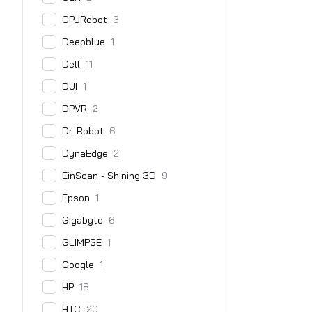
CPJRobot
3
Deepblue
1
Dell
11
DJI
1
DPVR
2
Dr. Robot
6
DynaEdge
2
EinScan - Shining 3D
9
Epson
1
Gigabyte
6
GLIMPSE
1
Google
1
HP
18
HTC
20