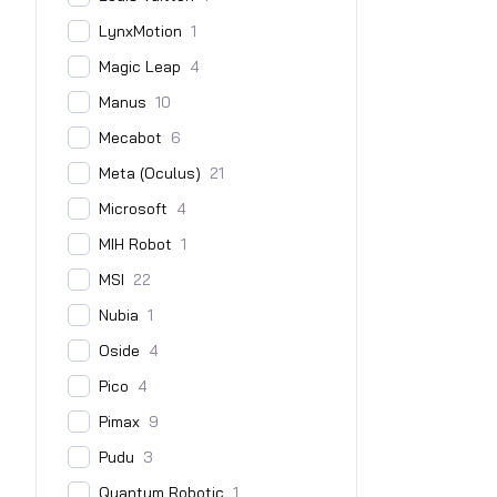
LynxMotion
1
Magic Leap
4
Manus
10
Mecabot
6
Meta (Oculus)
21
Microsoft
4
MIH Robot
1
MSI
22
Nubia
1
Oside
4
Pico
4
Pimax
9
Pudu
3
Quantum Robotic
1