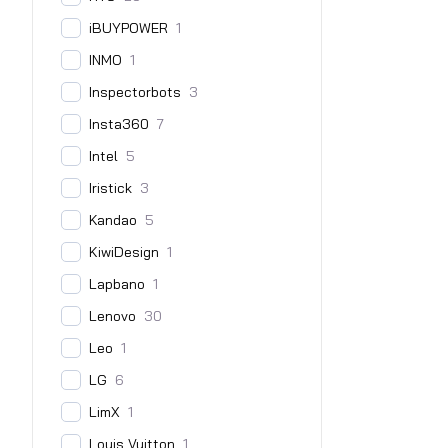
iBUYPOWER
1
INMO
1
Inspectorbots
3
Insta360
7
Intel
5
Iristick
3
Kandao
5
KiwiDesign
1
Lapbano
1
Lenovo
30
Leo
1
LG
6
LimX
1
Louis Vuitton
1