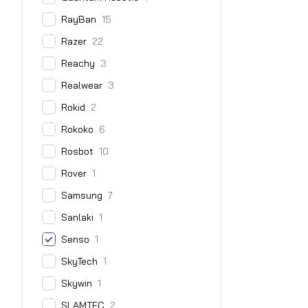
RayBan
15
Razer
22
Reachy
3
Realwear
3
Rokid
2
Rokoko
6
Rosbot
10
Rover
1
Samsung
7
Sanlaki
1
Senso
1
SkyTech
1
Skywin
1
SLAMTEC
2