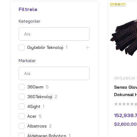
Filtrele
Kategoriler
Giyilebilir Teknoloji
1
Markalar
GIYILEBILIR
360avm
5
Senso Glo
Dokunsal H
360Teknoloji
2
(
4Sight
1
5
üzerinden
152,938.
Acer
5
0
oy
$
2,600.00
aldı
Albatross
2
Aldebaran Robotics
1