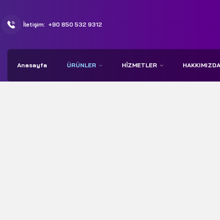
İletişim:
+90 850 532 9312
Anasayfa
ÜRÜNLER
HIZMETLER
HAKKIMIZD