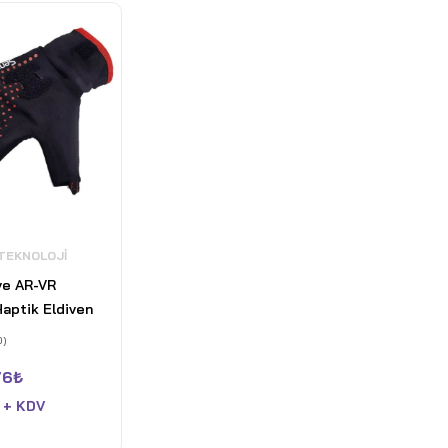
 TEKNOLOJI
ve AR-VR
aptik Eldiven
0)
76
₺
 + KDV