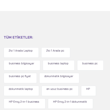
TÜM ETIKETLER:
2'si 1 Arada Laptop
2'si 1 Arada pc
business bilgisayar
business laptop
business pc
business pc fiyat
dokunmatik bilgisayar
dokunmatik laptop
en ucuz business pc
HP
HP Envy 2-in-1 business
HP Envy 2-in-1 dokunmatik