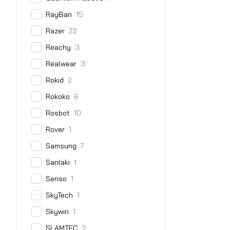
RayBan
15
Razer
22
Reachy
3
Realwear
3
Rokid
2
Rokoko
6
Rosbot
10
Rover
1
Samsung
7
Sanlaki
1
Senso
1
SkyTech
1
Skywin
1
SLAMTEC
2