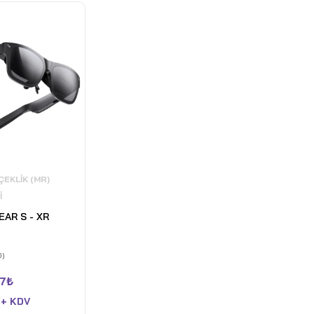
EKLIK (MR)
I
AR S - XR
0)
7
₺
 + KDV