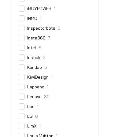
iBUYPOWER
1
INMO
1
Inspectorbots
3
Insta360
7
Intel
5
Iristick
3
Kandao
5
KiwiDesign
1
Lapbano
1
Lenovo
30
Leo
1
LG
6
LimX
1
Louis Vuitton
1