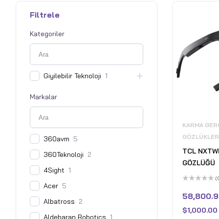
Filtrele
Kategoriler
Giyilebilir Teknoloji
1
Markalar
KARMA GERÇ
GÖZLÜKLER
360avm
5
TCL NXTWE
360Teknoloji
2
GÖZLÜĞÜ
4Sight
1
(
Acer
5
5
üzerinden
58,800.9
0
Albatross
2
oy
$
1,000.00
aldı
Aldebaran Robotics
1