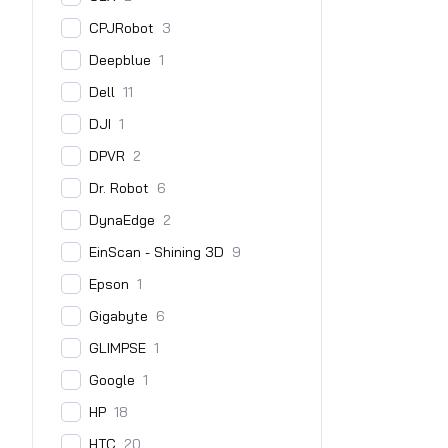
CPJRobot
3
Deepblue
1
Dell
11
DJI
1
DPVR
2
Dr. Robot
6
DynaEdge
2
EinScan - Shining 3D
9
Epson
1
Gigabyte
6
GLIMPSE
1
Google
1
HP
18
HTC
20