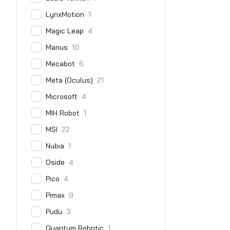
LynxMotion
1
Magic Leap
4
Manus
10
Mecabot
6
Meta (Oculus)
21
Microsoft
4
MIH Robot
1
MSI
22
Nubia
1
Oside
4
Pico
4
Pimax
9
Pudu
3
Quantum Robotic
1