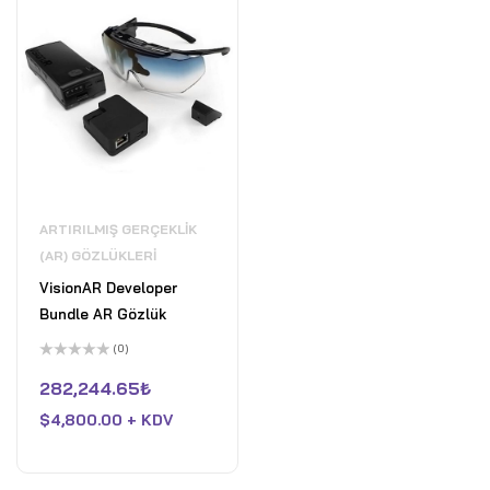
ARTIRILMIŞ GERÇEKLIK
(AR) GÖZLÜKLERI
VisionAR Developer
Bundle AR Gözlük
(0)
5
üzerinden
282,244.65
₺
0
oy
$
4,800.00 + KDV
aldı