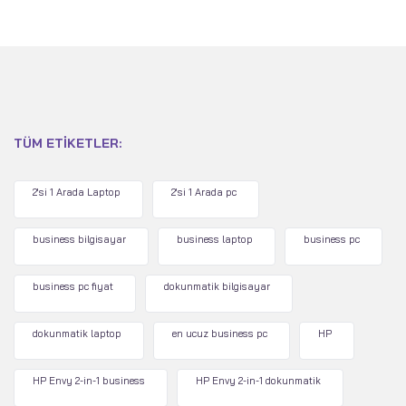
TÜM ETIKETLER:
2'si 1 Arada Laptop
2'si 1 Arada pc
business bilgisayar
business laptop
business pc
business pc fiyat
dokunmatik bilgisayar
dokunmatik laptop
en ucuz business pc
HP
HP Envy 2-in-1 business
HP Envy 2-in-1 dokunmatik