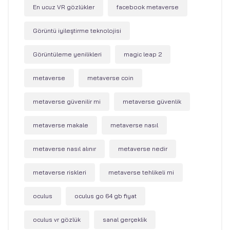
En ucuz VR gözlükler
facebook metaverse
Görüntü iyileştirme teknolojisi
Görüntüleme yenilikleri
magic leap 2
metaverse
metaverse coin
metaverse güvenilir mi
metaverse güvenlik
metaverse makale
metaverse nasıl
metaverse nasıl alınır
metaverse nedir
metaverse riskleri
metaverse tehlikeli mi
oculus
oculus go 64 gb fiyat
oculus vr gözlük
sanal gerçeklik