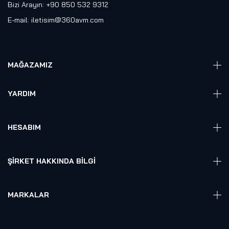
Bizi Arayın: +90 850 532 9312
E-mail:
iletisim@360avm.com
MAĞAZAMIZ
Giyelebilir Teknoloji
YARDIM
VR Ready PC
360 Kamera
Sıkça Sorulan Sorular
Elektronik
HESABIM
Akıllı Ev / İş Sistemleri
Hesap Girişi
Robotik
Sepet
ŞIRKET HAKKINDA BILGI
Hakkmızda
Referanslarımız
MARKALAR
Blog
Alienware
Gizlilik Politikası
Samsung