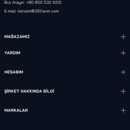
Bizi Arayın: +90 850 532 9312
E-mail:
iletisim@360avm.com
MAĞAZAMIZ
Giyelebilir Teknoloji
YARDIM
VR Ready PC
360 Kamera
Sıkça Sorulan Sorular
Elektronik
HESABIM
Akıllı Ev / İş Sistemleri
Hesap Girişi
Robotik
Sepet
ŞIRKET HAKKINDA BILGI
Hakkmızda
Referanslarımız
MARKALAR
Blog
Alienware
Gizlilik Politikası
Samsung