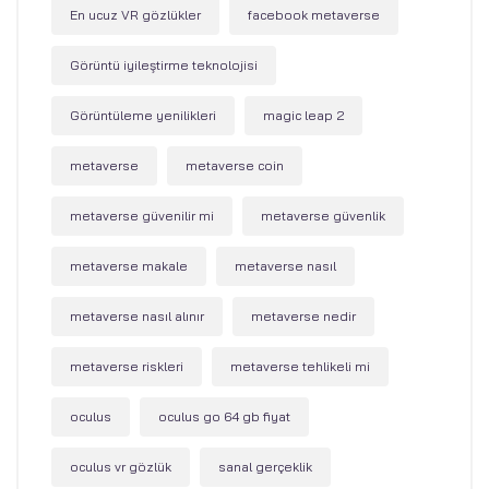
En ucuz VR gözlükler
facebook metaverse
Görüntü iyileştirme teknolojisi
Görüntüleme yenilikleri
magic leap 2
metaverse
metaverse coin
metaverse güvenilir mi
metaverse güvenlik
metaverse makale
metaverse nasıl
metaverse nasıl alınır
metaverse nedir
metaverse riskleri
metaverse tehlikeli mi
oculus
oculus go 64 gb fiyat
oculus vr gözlük
sanal gerçeklik