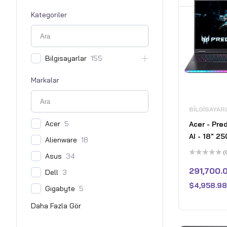
Kategoriler
Bilgisayarlar
155
Markalar
BILGISAYAR
Acer
5
Acer - Pre
AI - 18" 2
Alienware
18
Laptop - 2
(
Asus
34
Intel Core 
5
üzerinden
291,700.
Dell
3
NVIDIA Ge
0
oy
5080 – 32
$
4,958.98
aldı
Gigabyte
5
Abyssal Bl