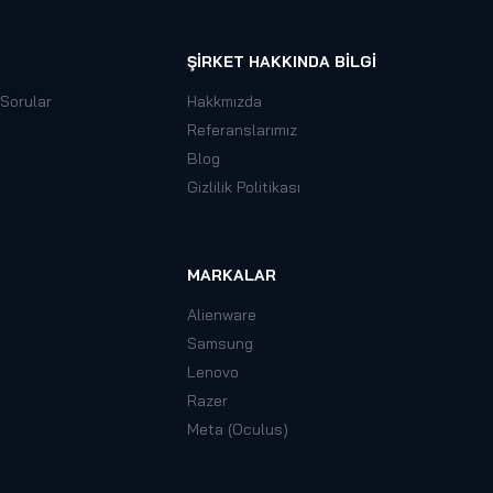
ŞIRKET HAKKINDA BILGI
 Sorular
Hakkmızda
Referanslarımız
Blog
Gizlilik Politikası
MARKALAR
Alienware
Samsung
Lenovo
Razer
Meta (Oculus)