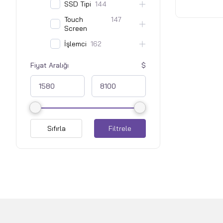
SSD Tipi
144
Eclipse Gr
- Fair
Touch
147
Screen
İşlemci
162
Fiyat Aralığı
Sıfırla
Filtrele