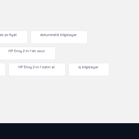
ss pc fiyat
dokunmatik bilgisayar
HP Envy 2-in-1 en ucuz
HP Envy 2-in-1 satın al
iş bilgisayar