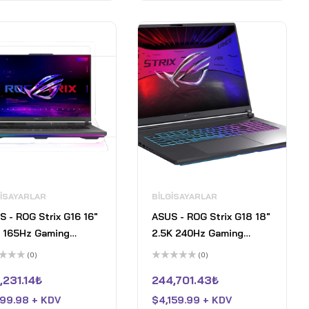
GISAYARLAR
BILGISAYARLAR
S - ROG Strix G16 16"
ASUS - ROG Strix G18 18"
 165Hz Gaming
2.5K 240Hz Gaming
top - AMD Ryzen 9
Laptop - Intel Core Ultra
(0)
(0)
- 16GB RAM - NVIDIA
9 HX - 32GB RAM -
5
inden
üzerinden
,231.14
₺
244,701.43
₺
orce RTX 5070 Ti -
NVIDIA GeForce RTX
0
oy
 SSD - Eclipse Grey
5080 - 2TB SSD -
199.98 + KDV
$
4,159.99 + KDV
aldı