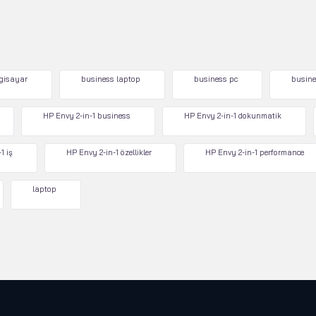
lgisayar
business laptop
business pc
busine
HP Envy 2-in-1 business
HP Envy 2-in-1 dokunmatik
1 iş
HP Envy 2-in-1 özellikler
HP Envy 2-in-1 performance
laptop