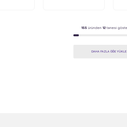
ay - Open Box
155
üründen
12
tanesi göster
DAHA FAZLA ÖĞE YÜKLE