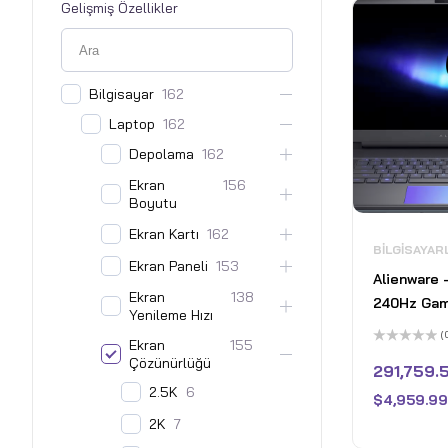
Gelişmiş Özellikler
Bilgisayar
162
Laptop
162
Depolama
162
Ekran
156
Boyutu
Ekran Kartı
162
BILGISAYAR
Ekran Paneli
153
Alienware 
Ekran
138
240Hz Gam
Yenileme Hızı
WQXGA - In
(
Ekran
155
9 275HX w
5
Çözünürlüğü
üzerinden
291,759.5
Memory - 
0
oy
2.5K
6
GeForce RT
$
4,959.99
aldı
2TB SSD - 
2K
7