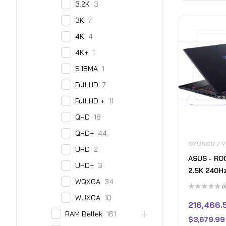
3.2K
3
3K
7
4K
4
4K+
1
5.18MA
1
Full HD
7
Full HD +
11
QHD
18
QHD+
44
OYUNCU / 
UHD
2
ASUS - ROG
UHD+
3
2.5K 240H
WQXGA
34
Laptop - 
(
9955HX3D 
5
WUXGA
10
üzerinden
216,466.
RAM - NVI
0
RAM Bellek
161
oy
RTX 5070 T
$
3,679.99
aldı