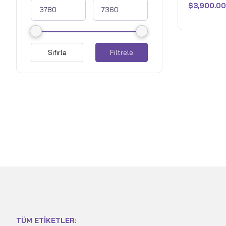
1370P vPr
$
3,900.00
aldı
6000MHz R
- Fırtına Gr
Sıfırla
Filtrele
TÜM ETIKETLER: