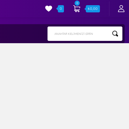
0
0
₺
0,00
ANAHTAR KELIMENIZI GIRIN