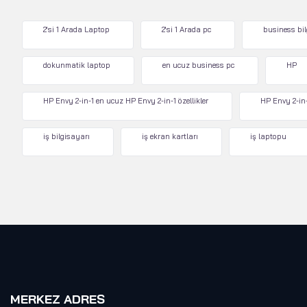
2'si 1 Arada Laptop
2'si 1 Arada pc
business bi
dokunmatik laptop
en ucuz business pc
HP
HP Envy 2-in-1 en ucuz HP Envy 2-in-1 özellikler
HP Envy 2-in-
iş bilgisayarı
iş ekran kartları
iş laptopu
MERKEZ ADRES