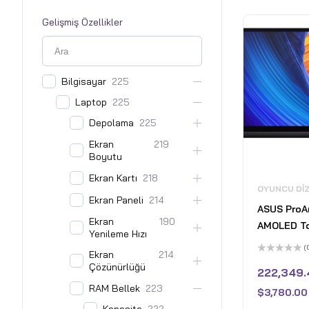
Gelişmiş Özellikler
Bilgisayar
225
Laptop
225
Depolama
225
Ekran
219
Boyutu
Ekran Kartı
218
OYUNCU DI
Ekran Paneli
214
ASUS ProAr
Ekran
190
AMOLED T
Yenileme Hızı
WQUXGA 6
(
Ekran
214
Laptop - A
5
Çözünürlüğü
üzerinden
222,349.
HX370 - 8
0
oy
RAM Bellek
223
GeForce R
$
3,780.00
aldı
GDDR6 - 