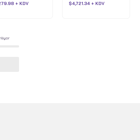
SSD - Cosmo Gray,
TB SSD - Midnight Black,
279.98 + KDV
$
4,721.34 + KDV
aldı
y
Black
iliyor