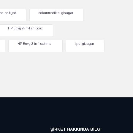
ss pc fiyat
dokunmatik bilgisayar
HP Envy 2-in-1 en ucuz
HP Envy 2-in-1 satın al
iş bilgisayar
ŞIRKET HAKKINDA BILGI