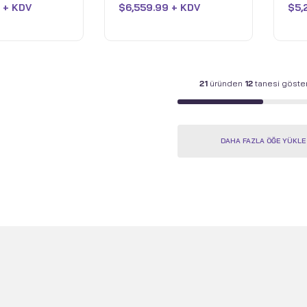
o- 64GB DDR5-
TB SSD - Core Black,
TB 
 + KDV
$
6,559.99 + KDV
$
5,
aldı
aldı
AM - 2TB SSD
Black
Gra
isi - Outlet
21
üründen
12
tanesi göster
DAHA FAZLA ÖĞE YÜKLE