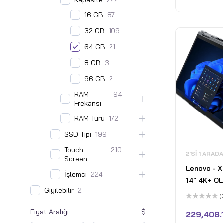
Kapasite
222
RAM 7500
16 GB
87
PCIe 4 SSD
32 GB
109
- Nano Siy
64 GB
21
8 GB
3
96 GB
2
RAM
94
Frekansı
RAM Türü
172
SSD Tipi
199
Touch
210
2'SI 1 ARAD
Screen
Lenovo - X
İşlemci
224
14" 4K+ O
Giyilebilir
2
Dokunmatik
(
Dizüstü Bi
5
Fiyat Aralığı
üzerinden
229,408.
Kalem - Int
0
oy