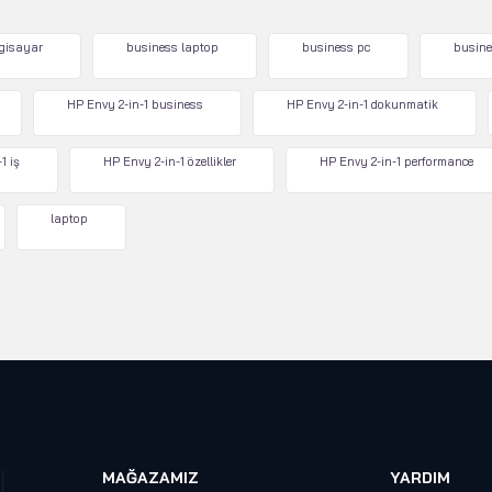
lgisayar
business laptop
business pc
busine
HP Envy 2-in-1 business
HP Envy 2-in-1 dokunmatik
1 iş
HP Envy 2-in-1 özellikler
HP Envy 2-in-1 performance
laptop
MAĞAZAMIZ
YARDIM