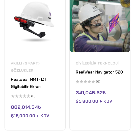
AKILLI (SMART)
GIYILEBILIR TEKNOLOJI
GÖZLÜKLER
RealWear Navigator 520
Realwear HMT-1Z1
(0)
Giyilebilir Ekran
5
üzerinden
341,045.62
₺
0
(0)
oy
$
5,800.00 + KDV
5
aldı
üzerinden
882,014.54
₺
0
oy
$
15,000.00 + KDV
aldı