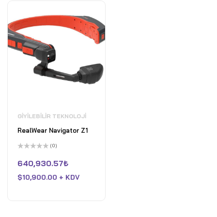
GIYILEBILIR TEKNOLOJI
RealWear Navigator Z1
(0)
5
üzerinden
640,930.57
₺
0
oy
$
10,900.00 + KDV
aldı