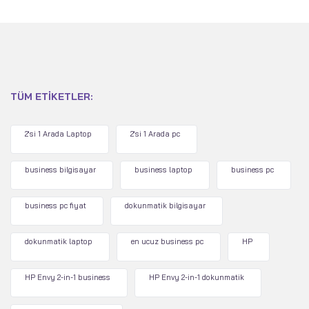
TÜM ETIKETLER:
2'si 1 Arada Laptop
2'si 1 Arada pc
business bilgisayar
business laptop
business pc
business pc fiyat
dokunmatik bilgisayar
dokunmatik laptop
en ucuz business pc
HP
HP Envy 2-in-1 business
HP Envy 2-in-1 dokunmatik