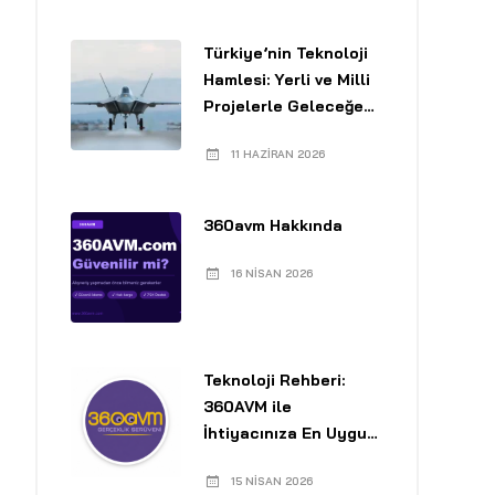
Türkiye’nin Teknoloji
Hamlesi: Yerli ve Milli
Projelerle Geleceğe
Yolculuk
11 HAZIRAN 2026
360avm Hakkında
16 NISAN 2026
Teknoloji Rehberi:
360AVM ile
İhtiyacınıza En Uygun
Laptopu Seçin
15 NISAN 2026