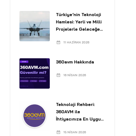
Türkiye’nin Teknoloji
Hamlesi: Yerli ve Milli
Projelerle Geleceğe
Yolculuk
11 HAZIRAN 2026
360avm Hakkında
16 NISAN 2026
Teknoloji Rehberi:
360AVM ile
İhtiyacınıza En Uygun
Laptopu Seçin
15 NISAN 2026