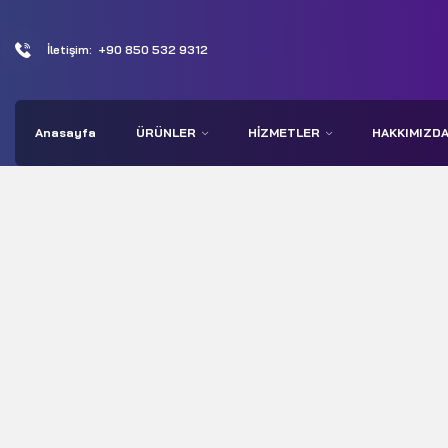
İletişim:
+90 850 532 9312
Anasayfa
ÜRÜNLER
HIZMETLER
HAKKIMIZD