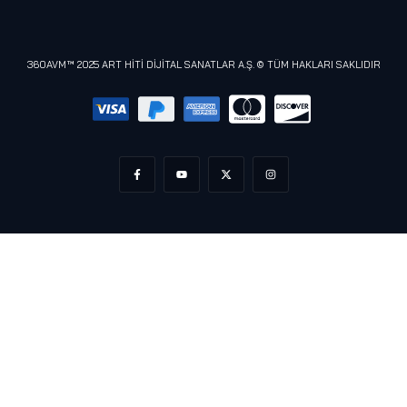
Razer
Meta (Oculus)
360AVM™ 2025 ART HİTİ DİJİTAL SANATLAR A.Ş. © TÜM HAKLARI SAKLIDIR