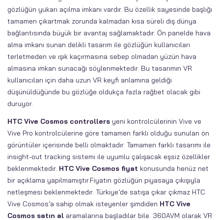
gözlüğün yukarı açılma imkanı vardır. Bu özellik sayesinde başlığı
tamamen çıkartmak zorunda kalmadan kısa süreli dış dünya
bağlantısında büyük bir avantaj sağlamaktadır. Ön panelde hava
alma imkanı sunan delikli tasarım ile gözlüğün kullanıcıları
terletmeden ve ışık kaçırmasına sebep olmadan yüzün hava
almasına imkan sunacağı söylenmektedir. Bu tasarımın VR
kullanıcıları için daha uzun VR keyfi anlamına geldiği
düşünüldüğünde bu gözlüğe oldukça fazla rağbet olacak gibi
duruyor.
HTC Vive Cosmos controllers
yeni kontrolcülerinin Vive ve
Vive Pro kontrolcülerine göre tamamen farklı olduğu sunulan ön
görüntüler içerisinde belli olmaktadır. Tamamen farklı tasarımı ile
insight-out tracking sistemi ile uyumlu çalışacak eşsiz özellikler
beklenmektedir.
HTC Vive Cosmos fiyat
konusunda henüz net
bir açıklama yapılmamıştır.Fiyatın gözlüğün piyasaya çıkışıyla
netleşmesi beklenmektedir. Türkiye’de satışa çıkar çıkmaz HTC
Vive Cosmos’a sahip olmak isteyenler şimdiden
HTC Vive
Cosmos satın al
aramalarına başladılar bile. 360AVM olarak VR