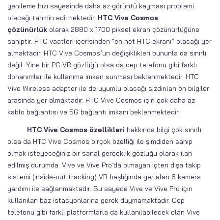
yenileme hızı sayesinde daha az görüntü kayması problemi
olacağı tahmin edilmektedir.
HTC Vive Cosmos
çözünürlük
olarak 2880 x 1700 piksel ekran çözünürlüğüne
sahiptir. HTC vaatleri içerisinden “en net HTC ekranı” olacağı yer
almaktadır. HTC Vive Cosmos’un değişiklikleri bununla da sınırlı
değil. Yine bir PC VR gözlüğü olsa da cep telefonu gibi farklı
donanımlar ile kullanıma imkan sunması beklenmektedir. HTC
Vive Wireless adapter ile de uyumlu olacağı sızdırılan ön bilgiler
arasında yer almaktadır. HTC Vive Cosmos için çok daha az
kablo bağlantısı ve 5G bağlantı imkanı beklenmektedir.
HTC Vive Cosmos özellikleri
hakkında bilgi çok sınırlı
olsa da HTC Vive Cosmos birçok özelliği ile şimdiden sahip
olmak isteyeceğiniz bir sanal gerçeklik gözlüğü olarak ilan
edilmiş durumda. Vive ve Vive Pro’da olmayan içten dışa takip
sistemi (inside-out tracking) VR başlığında yer alan 6 kamera
yardımı ile sağlanmaktadır. Bu sayede Vive ve Vive Pro için
kullanılan baz istasyonlarına gerek duymamaktadır. Cep
telefonu gibi farklı platformlarla da kullanılabilecek olan Vive