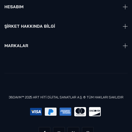
Elektronik
HESABIM
Akıllı Ev / İş Sistemleri
Hesap Girişi
Robotik
Sepet
ŞIRKET HAKKINDA BILGI
Hakkmızda
Referanslarımız
MARKALAR
Blog
Alienware
Gizlilik Politikası
Samsung
Lenovo
Razer
Meta (Oculus)
360AVM™ 2025 ART HİTİ DİJİTAL SANATLAR A.Ş. © TÜM HAKLARI SAKLIDIR