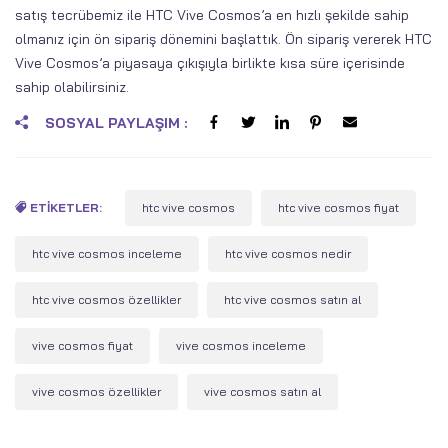
satış tecrübemiz ile HTC Vive Cosmos’a en hızlı şekilde sahip
olmanız için ön sipariş dönemini başlattık. Ön sipariş vererek HTC
Vive Cosmos’a piyasaya çıkışıyla birlikte kısa süre içerisinde
sahip olabilirsiniz.
SOSYAL PAYLAŞIM :
ETIKETLER:
htc vive cosmos
htc vive cosmos fiyat
htc vive cosmos inceleme
htc vive cosmos nedir
htc vive cosmos özellikler
htc vive cosmos satın al
vive cosmos fiyat
vive cosmos inceleme
vive cosmos özellikler
vive cosmos satın al