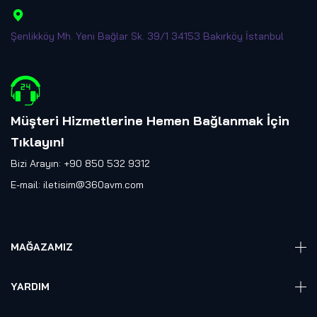
Şenlikköy Mh. Yeni Bağlar Sk. 39/1 34153 Bakırköy İstanbul
Müşteri Hizmetlerine Hemen Bağlanmak İçin
Tıklayın
!
Bizi Arayın: +90 850 532 9312
E-mail:
iletisim@360avm.com
MAĞAZAMIZ
Giyelebilir Teknoloji
YARDIM
VR Ready PC
360 Kamera
Sıkça Sorulan Sorular