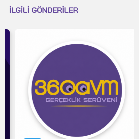
İLGILI GÖNDERILER